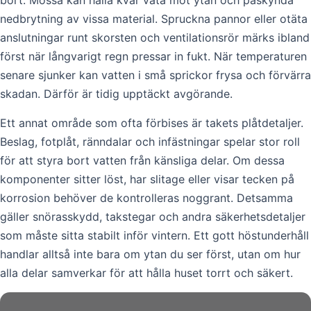
bort. Mossa kan hålla kvar väta mot ytan och påskynda
nedbrytning av vissa material. Spruckna pannor eller otäta
anslutningar runt skorsten och ventilationsrör märks ibland
först när långvarigt regn pressar in fukt. När temperaturen
senare sjunker kan vatten i små sprickor frysa och förvärra
skadan. Därför är tidig upptäckt avgörande.
Ett annat område som ofta förbises är takets plåtdetaljer.
Beslag, fotplåt, ränndalar och infästningar spelar stor roll
för att styra bort vatten från känsliga delar. Om dessa
komponenter sitter löst, har slitage eller visar tecken på
korrosion behöver de kontrolleras noggrant. Detsamma
gäller snörasskydd, takstegar och andra säkerhetsdetaljer
som måste sitta stabilt inför vintern. Ett gott höstunderhåll
handlar alltså inte bara om ytan du ser först, utan om hur
alla delar samverkar för att hålla huset torrt och säkert.