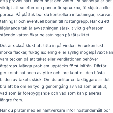
ofta prövas hårt under höst och vinter. På pannetak är det
viktigt att se efter om pannor är spruckna, förskjutna eller
porösa. På plåttak bör du kontrollera infästningar, skarvar,
tätningar och eventuell början till rostangrepp. Har du ett
låglutande tak är avvattningen särskilt viktig eftersom
stående vatten ökar belastningen på tätskiktet.
Det är också klokt att titta in på vinden. En unken lukt,
mörka fläckar, fuktig isolering eller synlig mögelpåväxt kan
vara tecken på att taket eller ventilationen behöver
åtgärdas. Många problem upptäcks först inifrån. Därför
ger kombinationen av yttre och inre kontroll den bästa
bilden av takets skick. Om du anlitar en takläggare är det
bra att be om en tydlig genomgång av vad som är akut,
vad som är förebyggande och vad som kan planeras
längre fram.
När du pratar med en hantverkare inför höstunderhåll bör