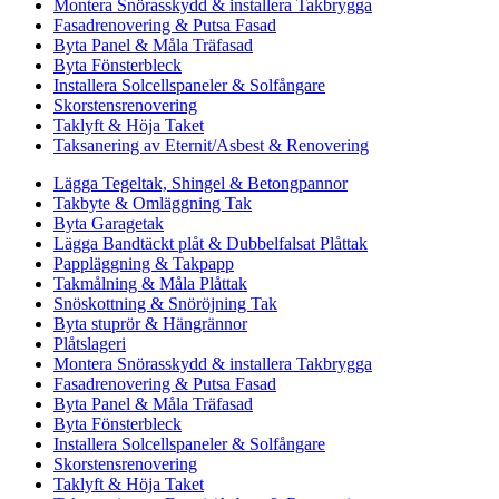
Montera Snörasskydd & installera Takbrygga
Fasadrenovering & Putsa Fasad
Byta Panel & Måla Träfasad
Byta Fönsterbleck
Installera Solcellspaneler & Solfångare
Skorstensrenovering
Taklyft & Höja Taket
Taksanering av Eternit/Asbest & Renovering
Lägga Tegeltak, Shingel & Betongpannor
Takbyte & Omläggning Tak
Byta Garagetak
Lägga Bandtäckt plåt & Dubbelfalsat Plåttak
Pappläggning & Takpapp
Takmålning & Måla Plåttak
Snöskottning & Snöröjning Tak
Byta stuprör & Hängrännor
Plåtslageri
Montera Snörasskydd & installera Takbrygga
Fasadrenovering & Putsa Fasad
Byta Panel & Måla Träfasad
Byta Fönsterbleck
Installera Solcellspaneler & Solfångare
Skorstensrenovering
Taklyft & Höja Taket