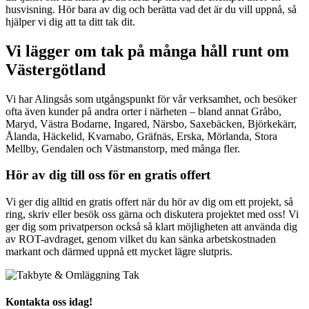
husvisning. Hör bara av dig och berätta vad det är du vill uppnå, så
hjälper vi dig att ta ditt tak dit.
Vi lägger om tak på många håll runt om
Västergötland
Vi har Alingsås som utgångspunkt för vår verksamhet, och besöker
ofta även kunder på andra orter i närheten – bland annat Gråbo,
Maryd, Västra Bodarne, Ingared, Närsbo, Saxebäcken, Björkekärr,
Ålanda, Häckelid, Kvarnabo, Gräfnäs, Erska, Mörlanda, Stora
Mellby, Gendalen och Västmanstorp, med många fler.
Hör av dig till oss för en gratis offert
Vi ger dig alltid en gratis offert när du hör av dig om ett projekt, så
ring, skriv eller besök oss gärna och diskutera projektet med oss! Vi
ger dig som privatperson också så klart möjligheten att använda dig
av ROT-avdraget, genom vilket du kan sänka arbetskostnaden
markant och därmed uppnå ett mycket lägre slutpris.
Kontakta oss idag!