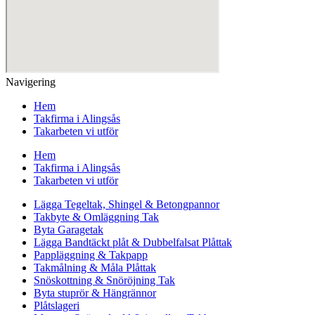
Navigering
Hem
Takfirma i Alingsås
Takarbeten vi utför
Hem
Takfirma i Alingsås
Takarbeten vi utför
Lägga Tegeltak, Shingel & Betongpannor
Takbyte & Omläggning Tak
Byta Garagetak
Lägga Bandtäckt plåt & Dubbelfalsat Plåttak
Pappläggning & Takpapp
Takmålning & Måla Plåttak
Snöskottning & Snöröjning Tak
Byta stuprör & Hängrännor
Plåtslageri