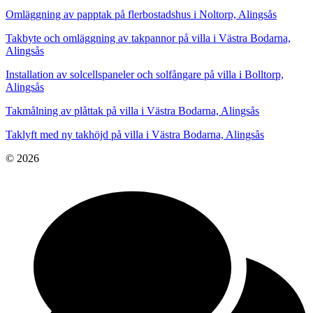
Omläggning av papptak på flerbostadshus i Noltorp, Alingsås
Takbyte och omläggning av takpannor på villa i Västra Bodarna,
Alingsås
Installation av solcellspaneler och solfångare på villa i Bolltorp,
Alingsås
Takmålning av plåttak på villa i Västra Bodarna, Alingsås
Taklyft med ny takhöjd på villa i Västra Bodarna, Alingsås
© 2026